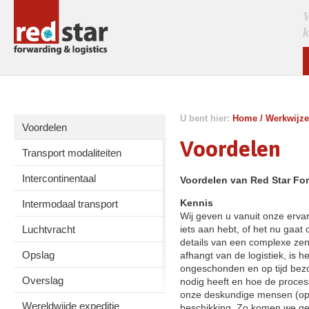
W
k
U bent hier:
Home
/
Werkwijze
Voordelen
Voordelen
Transport modaliteiten
Intercontinentaal
Voordelen van Red Star Fo
Kennis
Intermodaal transport
Wij geven u vanuit onze ervar
Luchtvracht
iets aan hebt, of het nu gaat
details van een complexe zend
Opslag
afhangt van de logistiek, is 
ongeschonden en op tijd bezor
Overslag
nodig heeft en hoe de process
onze deskundige mensen (op l
Wereldwijde expeditie
beschikking. Zo komen we gez