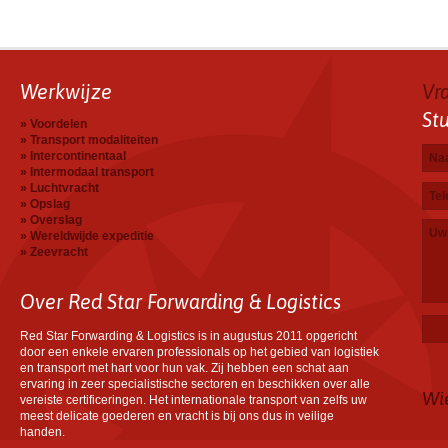
Werkwijze
Vr
St
Voordelen
Transport modaliteiten
Na
E-ma
Tele
Uw b
Intercontinentaal
Intermodaal transport
Luchtvracht
Opslag
Overslag
Wereldwijde expeditie
Zeevracht
Over Red Star Forwarding & Logistics
Red Star Forwarding & Logistics is in augustus 2011 opgericht
door een enkele ervaren professionals op het gebied van logistiek
en transport met hart voor hun vak. Zij hebben een schat aan
ervaring in zeer specialistische sectoren en beschikken over alle
Wi
vereiste certificeringen. Het internationale transport van zelfs uw
meest delicate goederen en vracht is bij ons dus in veilige
handen.