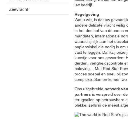
uw bedrijf.
Zeevracht
Regelgeving
Wat u wilt, is dat uw gevaarli
andere delicate vracht veil
in het doolhof van douanes e
mandaten, internationale nor
waarschijnlijk aan het duizele
papierwinkel die nodig is om 
vast te leggen. Dankzij onze 
kunstje voor ons geworden. He
derden, veiligheidscontrole en
naleving… Met Red Star Forwa
proces soepel en snel, bij z
complexe. Samen komen we e
Ons uitgebreide
netwerk van
partners
is verspreid over de
terugvallen op betrouwbare 
plekke, zelfs in de meest afg