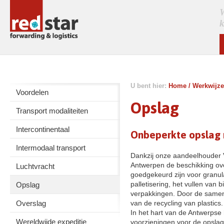
W
k
U bent hier:
Home
/
Werkwijze
Voordelen
Opslag
Transport modaliteiten
Intercontinentaal
Onbeperkte opslag 
Intermodaal transport
Dankzij onze aandeelhouder V
Antwerpen de beschikking o
Luchtvracht
goedgekeurd zijn voor granul
palletisering, het vullen van 
Opslag
verpakkingen. Door de samenw
Overslag
van de recycling van plastics.
In het hart van de Antwerpse
Wereldwijde expeditie
voorzieningen voor de opslag 