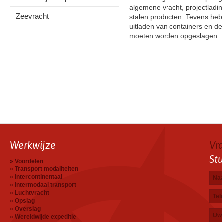
algemene vracht, projectladi
Zeevracht
stalen producten. Tevens hebbe
uitladen van containers en de
moeten worden opgeslagen.
Werkwijze
Vr
St
Voordelen
Transport modaliteiten
Na
E-ma
Tele
Uw b
Intercontinentaal
Intermodaal transport
Luchtvracht
Opslag
Overslag
Wereldwijde expeditie