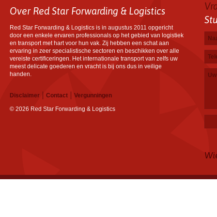
Vr
Over Red Star Forwarding & Logistics
St
Red Star Forwarding & Logistics is in augustus 2011 opgericht
door een enkele ervaren professionals op het gebied van logistiek
Na
E-ma
Tele
Uw b
en transport met hart voor hun vak. Zij hebben een schat aan
ervaring in zeer specialistische sectoren en beschikken over alle
vereiste certificeringen. Het internationale transport van zelfs uw
meest delicate goederen en vracht is bij ons dus in veilige
handen.
Disclaimer
Contact
Vergunningen
© 2026 Red Star Forwarding & Logistics
Wi