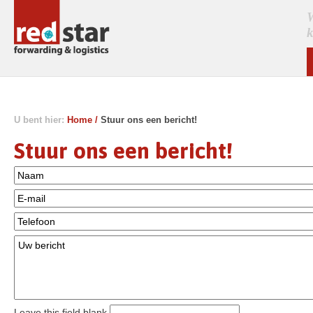
W
k
U bent hier:
Home
/
Stuur ons een bericht!
Stuur ons een bericht!
Naam
*
E-mail adres
*
Telefoon
Uw bericht
*
Leave this field blank