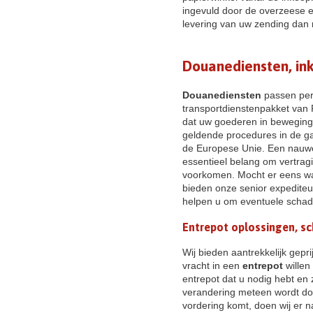
ingevuld door de overzeese ex
levering van uw zending dan 
Douanediensten, inkl
Douanediensten
passen perf
transportdienstenpakket van R
dat uw goederen in beweging
geldende procedures in de ga
de Europese Unie. Een nauwe
essentieel belang om vertrag
voorkomen. Mocht er eens wa
bieden onze senior expediteu
helpen u om eventuele schad
Entrepot oplossingen, sc
Wij bieden aantrekkelijk gepr
vracht in een
entrepot
willen
entrepot dat u nodig hebt en
verandering meteen wordt do
vordering komt, doen wij er n