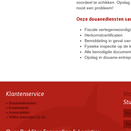
voordeel te schikken. Opslag 
nooit een probleem!
Onze douanediensten s
Fiscale vertegenwoordig
Herkomstcertificaten
Bemiddeling in geval van
Fysieke inspectie op de 
Alle benodigde documente
Opslag in douane-entrep
Klantenservice
Vr
St
Douanediensten
Kennisbank
Na
E-ma
Tele
Uw b
Assurantiën
VOKA interview 12-12