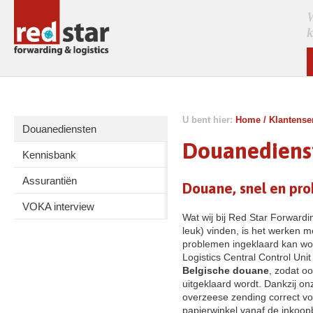
W
k
U bent hier:
Home
/
Klantense
Douanediensten
Douanediens
Kennisbank
Assurantiën
Douane, snel en pro
VOKA interview
Wat wij bij Red Star Forwardi
leuk) vinden, is het werken 
problemen ingeklaard kan wo
Logistics Central Control Un
Belgische douane
, zodat oo
uitgeklaard wordt. Dankzij on
overzeese zending correct vo
papierwinkel vanaf de inkoop