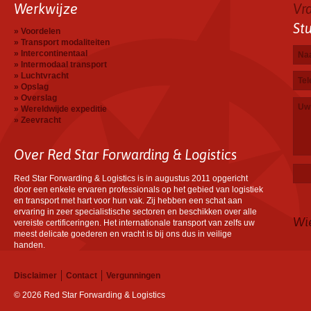
Werkwijze
Vr
St
Voordelen
Transport modaliteiten
Na
E-ma
Tele
Uw b
Intercontinentaal
Intermodaal transport
Luchtvracht
Opslag
Overslag
Wereldwijde expeditie
Zeevracht
Over Red Star Forwarding & Logistics
Red Star Forwarding & Logistics is in augustus 2011 opgericht
door een enkele ervaren professionals op het gebied van logistiek
en transport met hart voor hun vak. Zij hebben een schat aan
ervaring in zeer specialistische sectoren en beschikken over alle
Wi
vereiste certificeringen. Het internationale transport van zelfs uw
meest delicate goederen en vracht is bij ons dus in veilige
handen.
Disclaimer
Contact
Vergunningen
© 2026 Red Star Forwarding & Logistics