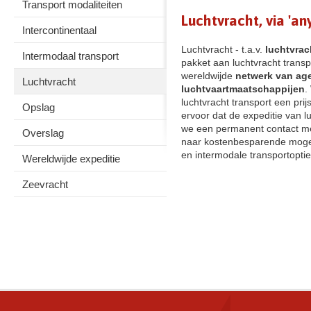
Transport modaliteiten
Luchtvracht, via 'an
Intercontinentaal
Luchtvracht - t.a.v.
luchtvra
Intermodaal transport
pakket aan luchtvracht trans
wereldwijde
netwerk van ag
Luchtvracht
luchtvaartmaatschappijen
.
luchtvracht transport een pr
Opslag
ervoor dat de expeditie van l
we een permanent contact met
Overslag
naar kostenbesparende mogeli
en intermodale transportoptie
Wereldwijde expeditie
Zeevracht