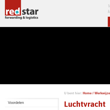
W
k
U bent hier:
Home
/
Werkwijze
Luchtvracht
Voordelen