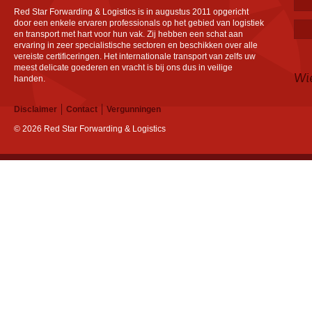
Red Star Forwarding & Logistics is in augustus 2011 opgericht
door een enkele ervaren professionals op het gebied van logistiek
en transport met hart voor hun vak. Zij hebben een schat aan
ervaring in zeer specialistische sectoren en beschikken over alle
vereiste certificeringen. Het internationale transport van zelfs uw
meest delicate goederen en vracht is bij ons dus in veilige
Wi
handen.
Disclaimer
Contact
Vergunningen
© 2026 Red Star Forwarding & Logistics