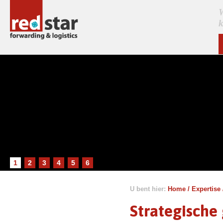
W
k
1
2
3
4
5
6
U bent hier:
Home
/
Expertise
Strategische